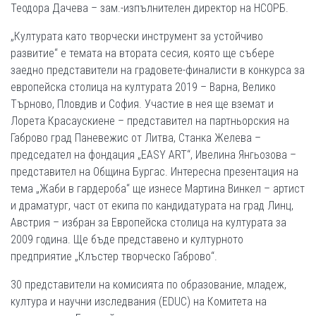
Теодора Дачева – зам.-изпълнителен директор на НСОРБ.
„Културата като творчески инструмент за устойчиво
развитие“ е темата на втората сесия, която ще събере
заедно представители на градовете-финалисти в конкурса за
европейска столица на културата 2019 – Варна, Велико
Търново, Пловдив и София. Участие в нея ще вземат и
Лорета Красаускиене – представител на партньорския на
Габрово град Паневежис от Литва, Станка Желева –
председател на фондация „EASY ART“, Ивелина Янгьозова –
представител на Община Бургас. Интересна презентация на
тема „Жаби в гардероба“ ще изнесе Мартина Винкел – артист
и драматург, част от екипа по кандидатурата на град Линц,
Австрия – избран за Европейска столица на културата за
2009 година. Ще бъде представено и културното
предприятие „Клъстер творческо Габрово“.
30 представители на комисията по образование, младеж,
култура и научни изследвания (EDUC) на Комитета на