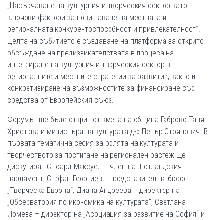
„Насърчаване на културния и творческия сектор като
ключови фактори за повишаване на местната и
регионалната конкурентоспособност и привлекателност“.
Целта на събитието е създаване на платформа за открито
обсъждане на предизвикателствата в процеса на
интегриране на културния и творческия сектор в
регионалните и местните стратегии за развитие, както и
конкретизиране на възможностите за финансиране със
средства от Европейския съюз.
Форумът ще бъде открит от кмета на община Габрово Таня
Христова и министъра на културата д-р Петър Стоянович. В
първата тематична сесия за ролята на културата и
творчеството за постигане на регионален растеж ще
дискутират Стюард Максуел – член на Шотландския
парламент, Стефан Георгиев – представител на бюро
„Творческа Европа“, Диана Андреева – директор на
„Обсерватория по икономика на културата“, Светлана
Ломева – директор на „Асоциация за развитие на София“ и