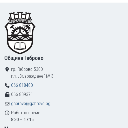
Footer
Община Габрово
гр. Габрово 5300
пл. „Възраждане“ № 3
066 818400
066 809371
gabrovo@gabrovo.bg
Работно време
8:30 – 17:15