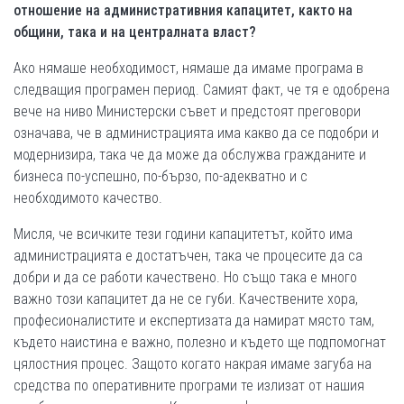
отношение на административния капацитет, както на
общини, така и на централната власт?
Ако нямаше необходимост, нямаше да имаме програма в
следващия програмен период. Самият факт, че тя е одобрена
вече на ниво Министерски съвет и предстоят преговори
означава, че в администрацията има какво да се подобри и
модернизира, така че да може да обслужва гражданите и
бизнеса по-успешно, по-бързо, по-адекватно и с
необходимото качество.
Мисля, че всичките тези години капацитетът, който има
администрацията е достатъчен, така че процесите да са
добри и да се работи качествено. Но също така е много
важно този капацитет да не се губи. Качествените хора,
професионалистите и експертизата да намират място там,
където наистина е важно, полезно и където ще подпомогнат
цялостния процес. Защото когато накрая имаме загуба на
средства по оперативните програми те излизат от нашия