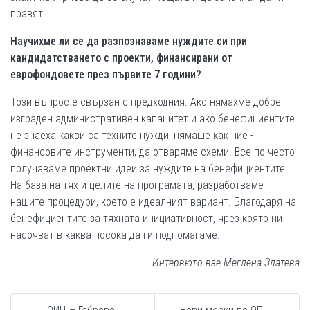
правят.
Научихме ли се да разпознаваме нуждите си при
кандидатстването с проекти, финансирани от
еврофондовете през първите 7 години?
Този въпрос е свързан с предходния. Ако нямахме добре
изграден административен капацитет и ако бенефициентите
не знаеха какви са техните нужди, нямаше как ние -
финансовите инструменти, да отваряме схеми. Все по-често
получаваме проектни идеи за нуждите на бенефициентите.
На база на тях и целите на програмата, разработваме
нашите процедури, което е идеалният вариант. Благодаря на
бенефициентите за тяхната инициативност, чрез която ни
насочват в каква посока да ги подпомагаме.
Интервюто взе Меглена Златева