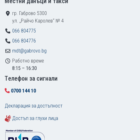
Местни данъци и такси
гр. Габрово 5300
ул. „Райчо Каролев“ № 4
066 804775
066 804776
mdt@gabrovo.bg
Работно време
8:15 – 16:30
Tелефон за сигнали
0700 144 10
Декларация за достъпност
Достъп за глухи лица