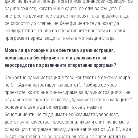
джоб, на данъкоплатеца. Когато има финансови корекции, се
случва същото, когато мине одита, се случва същото. В
инетрес на всички нас е да се направят така правилата, да
се опростят до степен, че бенефициентите да искат да
кандидатстват отново по оперативните програми в новия
програмен период, защото тяхната мотивация спада.
Може ли да говорим за ефективна администрация,
помагаща на бенефициентите в усвояването на
евросредства по различните оперативни програми?
Конкретно администрация в този контекст не се финансира
по ОП „Административен капацитет“. Разбира се чрез
проектите, които ние финансираме за администрацията - не
случайно програмата се казва „Административен капацитет“,
основната цел е да се изгради такъв у нашите
бенефициенти, че те да имат необходимата увереност,
достатъчно качества, професионализъм и опит, за да могат
следващия програмен период да не започват от „А и Б“, а да
знаят как трябва да се случат нещата и да започнат да ги