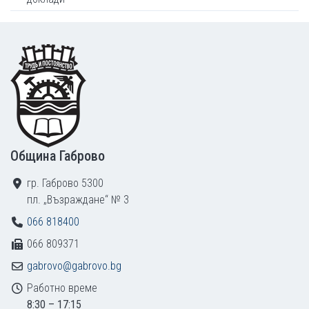
Footer
Община Габрово
гр. Габрово 5300
пл. „Възраждане“ № 3
066 818400
066 809371
gabrovo@gabrovo.bg
Работно време
8:30 – 17:15