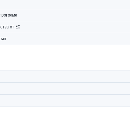
 програма
ства от ЕС
я дълг