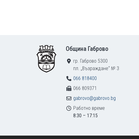
Footer
Община Габрово
гр. Габрово 5300
пл. „Възраждане“ № 3
066 818400
066 809371
gabrovo@gabrovo.bg
Работно време
8:30 – 17:15