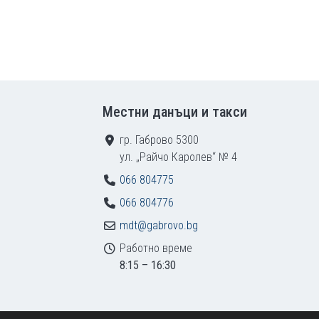
Местни данъци и такси
гр. Габрово 5300
ул. „Райчо Каролев“ № 4
066 804775
066 804776
mdt@gabrovo.bg
Работно време
8:15 – 16:30