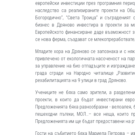
европейски инвестиции през програмния период
наследство са реализираните проекти на Об
Богородично“, "Света Троица“ и съграденият
бизнес в Дряново инвестира в проекти за мо
Европейското финансиране даде възможност з
се нова ферма, създават се млекопреработвате
Младите хора на Дряново се запознаха и с ня
привлечено от екологичната насоченост на па
за управление на био отпадъците и изграждане
града сгради на Народно читалище „Развити
рехабилитацията на 9 улици в град Дряново.
Учениците не бяха само зрители, а разделен
проекти, в които да бъдат инвестирани евр
Предложенията бяха разнообразни - велоалея, б
пешеходни пътеки, МОЛ…– все неща, които п
Предложенията им ще бъдат предоставени на р
Гости на събитието бяха Мариела Петрова – и