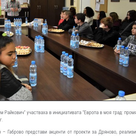
им Райкович" участваха в инициативата "Европа в моя град: пром
г.
 – Габрово представи акценти от проекти за Дряново, реализи