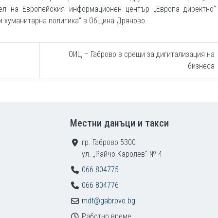
тел на Европейския информационен център „Европа директно“
и хуманитарна политика“ в Община Дряново.
ОИЦ – Габрово в срещи за дигитализация на
бизнеса
Местни данъци и такси
гр. Габрово 5300
ул. „Райчо Каролев“ № 4
066 804775
066 804776
mdt@gabrovo.bg
Работно време