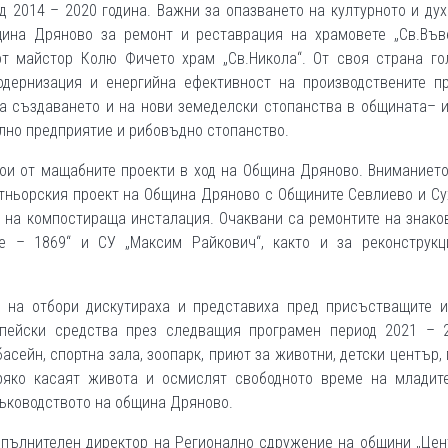
 2014 – 2020 година. Важни за опазването на културното и ду
щина Дряново за ремонт и реставрация на храмовете „Св.Във
 от майстор Колю Фичето храм „Св.Никола“. От своя страна го
дернизация и енергийна ефективност на производствените пр
а създаването и на нови земеделски стопанства в общината– и
лно предприятие и рибовъдно стопанство.
кои от мащабните проекти в ход на Община Дряново. Вниманиет
ртньорския проект на Община Дряново с Общините Севлиево и С
 на компостираща инсталация. Очаквани са ремонтите на знако
е – 1869“ и СУ „Максим Райкович“, както и за реконструкц
и на отбори дискутираха и представиха пред присъстващите и
опейски средства през следващия програмен период 2021 – 2
асейн, спортна зала, зоопарк, приют за животни, детски център,
ряко касаят живота и осмислят свободното време на младите
ъководството на община Дряново.
зпълнителен директор на Регионално сдружение на общини „Це