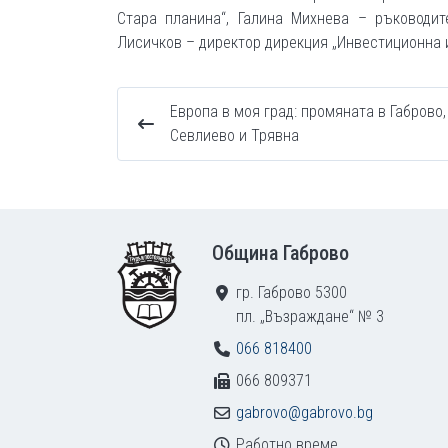
Стара планина“, Галина Михнева – ръководи
Лисичков – директор дирекция „Инвестиционна 
Европа в моя град: промяната в Габрово,
Севлиево и Трявна
Footer
Община Габрово
гр. Габрово 5300
пл. „Възраждане“ № 3
066 818400
066 809371
gabrovo@gabrovo.bg
Работно време