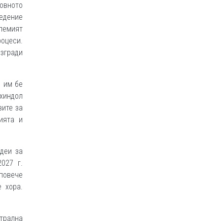
ховното
едение
лемият
оцеси.
згради
о им бе
ухиндол
вите за
ията и
деи за
027 г.
 повече
 хора.
нтрална